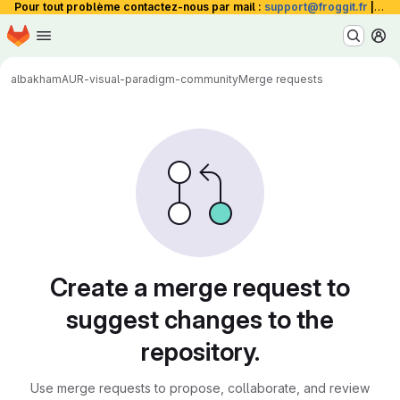
Pour tout problème contactez-nous par mail :
support@froggit.fr
|
La 
Homepage
Skip to main content
M
albakham
AUR-visual-paradigm-community
Merge requests
Merge requests
Create a merge request to
suggest changes to the
repository.
Use merge requests to propose, collaborate, and review