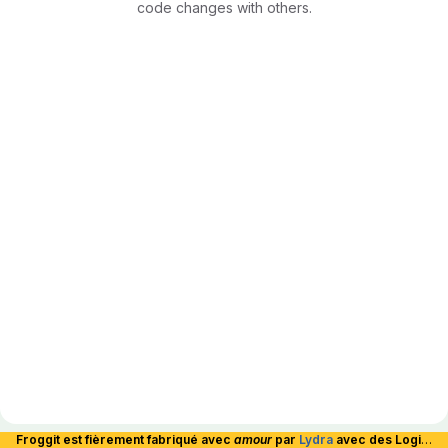
code changes with others.
Froggit est fièrement fabriqué avec
amour
par
Lydra
avec des Logiciels Libres et hébergé en