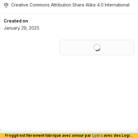
Creative Commons Attribution Share Alike 4.0 International
Created on
January 29, 2025
Loading
Froggit est fièrement fabriqué avec
amour
par
Lydra
avec des Logiciels Libres et hébergé en