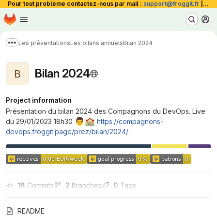
Pour tout problème contactez-nous par mail :
support@froggit.fr
|
La 
Homepage
Skip to main content
M
Les présentations
Les bilans annuels
Bilan 2024
Show more breadcrumbs
Bilan 2024
B
Project information
Présentation du bilan 2024 des Compagnons du DevOps. Live
👨
🏫
du 29/01/2023 18h30
https://compagnons-
devops.froggit.page/prez/bilan/2024/
18
 Commits
2
 Branches
0
 Tags
README