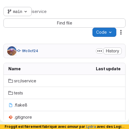
main
iservice
Find file
Code
Act
History
9fc0cf24
Name
Last update
src/iservice
tests
.flake8
.gitignore
Froggit est fièrement fabriqué avec
amour
par
Lydra
avec des Logiciels Libres et hébergé en