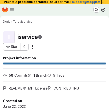
Pour tout problème contactez-nous par mail :
support@froggit.fr
|
La 
Homepage
Skip to main content
M
Dorian Turba
iservice
iservice
I
Star
0
Actions
Project ID: 1017
Project information
58
 Commits
1
 Branch
5
 Tags
README
MIT License
CONTRIBUTING
Created on
June 22, 2023