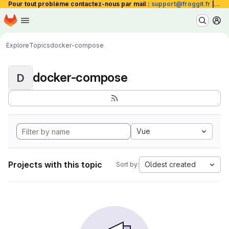
Pour tout problème contactez-nous par mail :
support@froggit.fr
|
La 
Homepage
Skip to main content
M
Explore
Topics
docker-compose
docker-compose
D
Vue
Projects with this topic
Oldest created
Sort by: