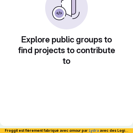
Explore public groups to
find projects to contribute
to
Froggit est fièrement fabriqué avec
amour
par
Lydra
avec des Logiciels Libres et hébergé en