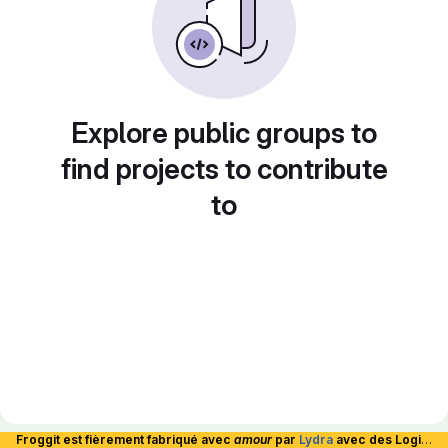
Explore public groups to
find projects to contribute
to
Froggit est fièrement fabriqué avec
amour
par
Lydra
avec des Logiciels Libres et hébergé en