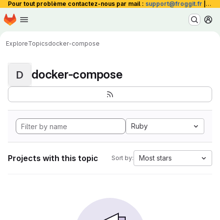
Pour tout problème contactez-nous par mail :
support@froggit.fr
|
La 
Homepage
Skip to main content
M
Explore
Topics
docker-compose
docker-compose
D
Ruby
Projects with this topic
Most stars
Sort by: