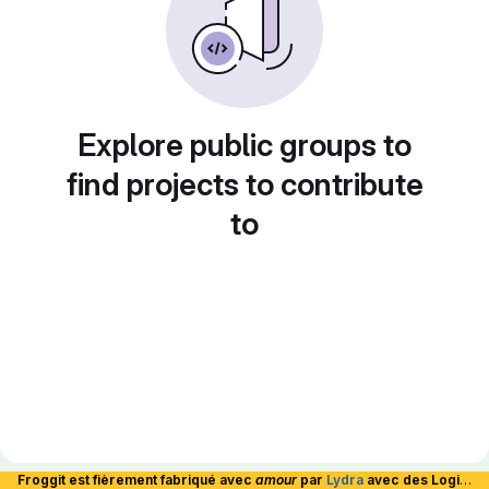
Explore public groups to
find projects to contribute
to
Froggit est fièrement fabriqué avec
amour
par
Lydra
avec des Logiciels Libres et hébergé en