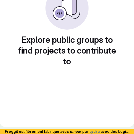
Explore public groups to
find projects to contribute
to
Froggit est fièrement fabriqué avec
amour
par
Lydra
avec des Logiciels Libres et hébergé en