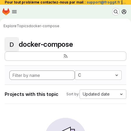
Pour tout problème contactez-nous par mail :
support@froggit.fr
|
La 
Homepage
Skip to main content
M
Explore
Topics
docker-compose
docker-compose
D
C
Projects with this topic
Updated date
Sort by: