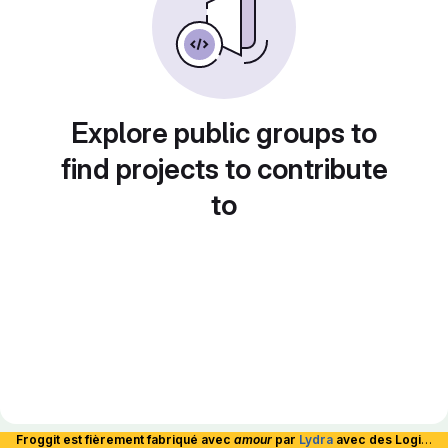
Explore public groups to
find projects to contribute
to
Froggit est fièrement fabriqué avec
amour
par
Lydra
avec des Logiciels Libres et hébergé en