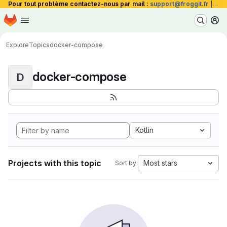
Pour tout problème contactez-nous par mail :
support@froggit.fr
|
La 
Homepage
Skip to main content
M
Explore
Topics
docker-compose
docker-compose
D
Kotlin
Projects with this topic
Most stars
Sort by: