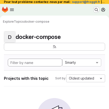
Pour tout problème contactez-nous par mail :
support@froggit.fr
|
La 
Homepage
Skip to main content
M
Explore
Topics
docker-compose
docker-compose
D
Smarty
Projects with this topic
Oldest updated
Sort by: