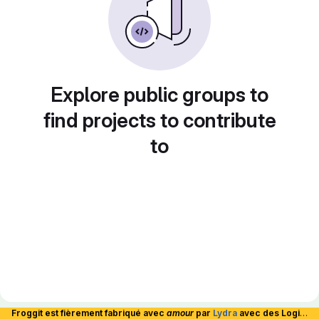
Explore public groups to
find projects to contribute
to
Froggit est fièrement fabriqué avec
amour
par
Lydra
avec des Logiciels Libres et hébergé en