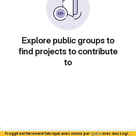
Explore public groups to
find projects to contribute
to
Froggit est fièrement fabriqué avec
amour
par
Lydra
avec des Logiciels Libres et hébergé en