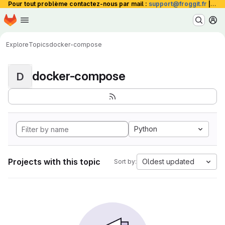
Pour tout problème contactez-nous par mail :
support@froggit.fr
|
La 
Homepage
Skip to main content
M
Explore
Topics
docker-compose
docker-compose
D
Python
Projects with this topic
Oldest updated
Sort by: