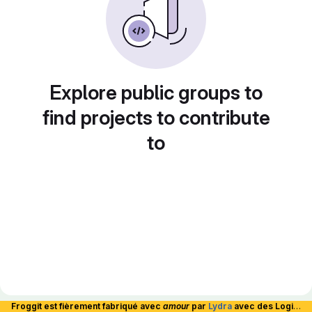
Explore public groups to
find projects to contribute
to
Froggit est fièrement fabriqué avec
amour
par
Lydra
avec des Logiciels Libres et hébergé en