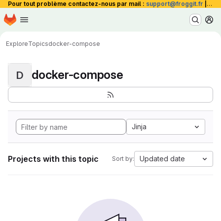
Pour tout problème contactez-nous par mail :
support@froggit.fr
|
La 
Homepage
Skip to main content
M
Explore
Topics
docker-compose
docker-compose
D
Jinja
Projects with this topic
Updated date
Sort by: