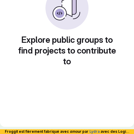
Explore public groups to
find projects to contribute
to
Froggit est fièrement fabriqué avec
amour
par
Lydra
avec des Logiciels Libres et hébergé en