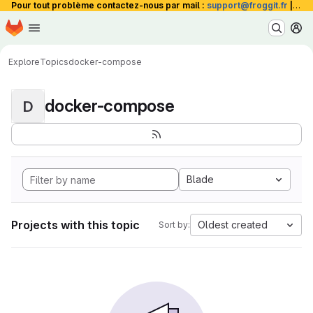
Pour tout problème contactez-nous par mail :
support@froggit.fr
|
La 
Homepage
Skip to main content
M
Explore
Topics
docker-compose
docker-compose
D
Blade
Projects with this topic
Oldest created
Sort by: