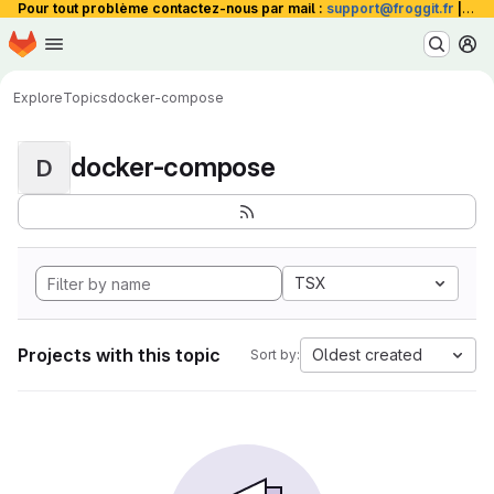
Pour tout problème contactez-nous par mail :
support@froggit.fr
|
La 
Homepage
Skip to main content
M
Explore
Topics
docker-compose
docker-compose
D
TSX
Projects with this topic
Oldest created
Sort by: