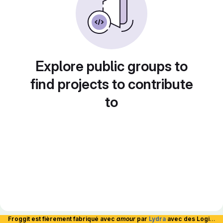
Explore public groups to
find projects to contribute
to
Froggit est fièrement fabriqué avec
amour
par
Lydra
avec des Logiciels Libres et hébergé en