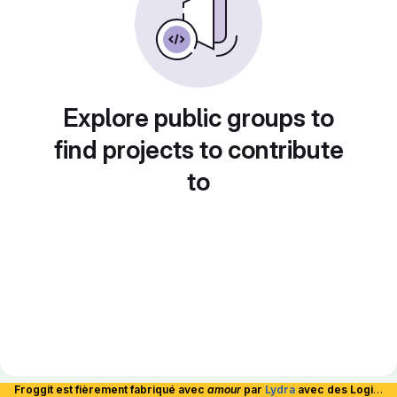
Explore public groups to
find projects to contribute
to
Froggit est fièrement fabriqué avec
amour
par
Lydra
avec des Logiciels Libres et hébergé en