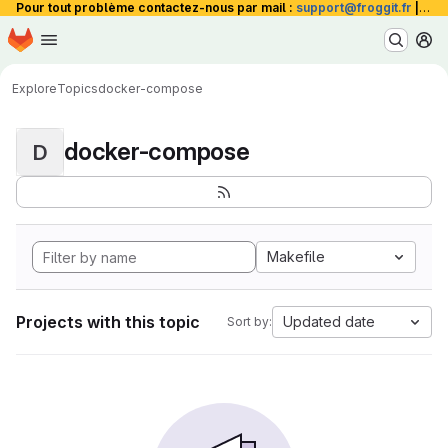
Pour tout problème contactez-nous par mail :
support@froggit.fr
|
La 
Homepage
Skip to main content
M
Explore
Topics
docker-compose
docker-compose
D
Makefile
Projects with this topic
Updated date
Sort by: