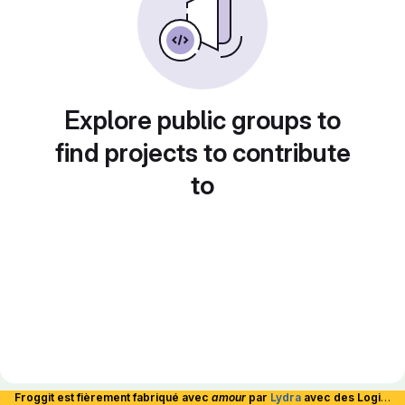
Explore public groups to
find projects to contribute
to
Froggit est fièrement fabriqué avec
amour
par
Lydra
avec des Logiciels Libres et hébergé en