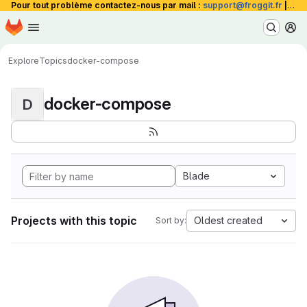
Pour tout problème contactez-nous par mail :
support@froggit.fr
|
La 
Homepage
Skip to main content
M
Explore
Topics
docker-compose
docker-compose
D
Blade
Projects with this topic
Oldest created
Sort by: