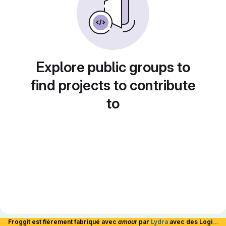
Explore public groups to
find projects to contribute
to
Froggit est fièrement fabriqué avec
amour
par
Lydra
avec des Logiciels Libres et hébergé en