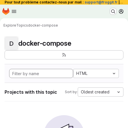
Pour tout problème contactez-nous par mail :
support@froggit.fr
|
La 
Homepage
Skip to main content
M
Explore
Topics
docker-compose
docker-compose
D
HTML
Projects with this topic
Oldest created
Sort by: