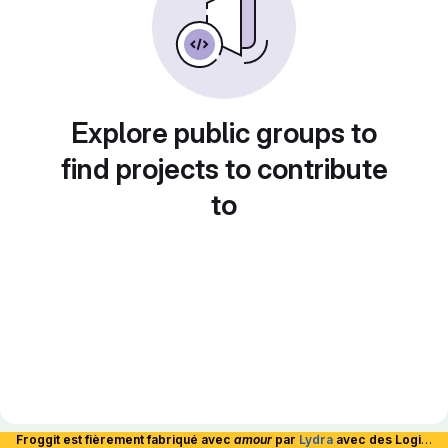
Explore public groups to
find projects to contribute
to
Froggit est fièrement fabriqué avec
amour
par
Lydra
avec des Logiciels Libres et hébergé en