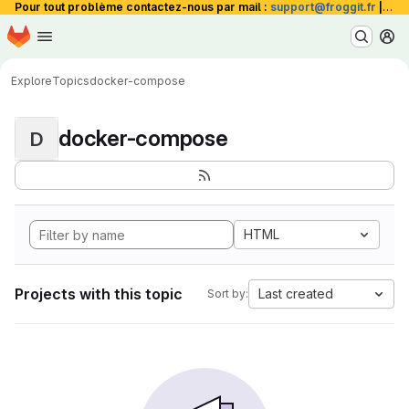
Pour tout problème contactez-nous par mail :
support@froggit.fr
|
La 
Homepage
Skip to main content
M
Explore
Topics
docker-compose
docker-compose
D
HTML
Projects with this topic
Last created
Sort by: