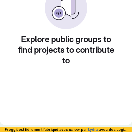
Explore public groups to
find projects to contribute
to
Froggit est fièrement fabriqué avec
amour
par
Lydra
avec des Logiciels Libres et hébergé en