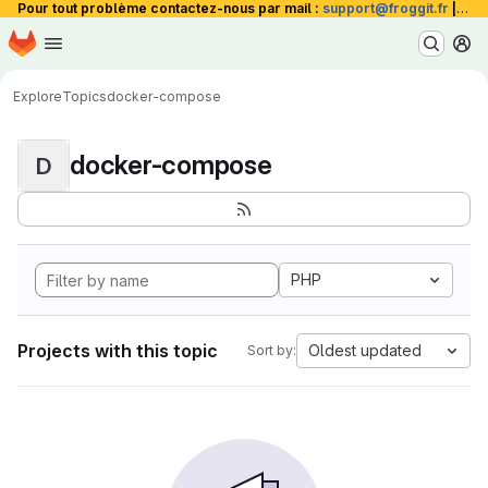
Pour tout problème contactez-nous par mail :
support@froggit.fr
|
La 
Homepage
Skip to main content
M
Explore
Topics
docker-compose
docker-compose
D
PHP
Projects with this topic
Oldest updated
Sort by: