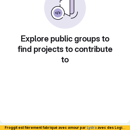
Explore public groups to
find projects to contribute
to
Froggit est fièrement fabriqué avec
amour
par
Lydra
avec des Logiciels Libres et hébergé en