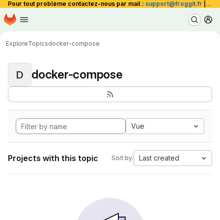
Pour tout problème contactez-nous par mail :
support@froggit.fr
|
La 
Homepage
Skip to main content
M
Explore
Topics
docker-compose
docker-compose
D
Vue
Projects with this topic
Last created
Sort by: