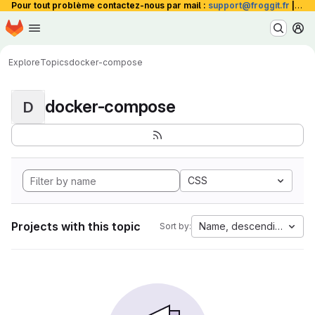
Pour tout problème contactez-nous par mail :
support@froggit.fr
|
La 
Homepage
Skip to main content
M
Explore
Topics
docker-compose
docker-compose
D
CSS
Projects with this topic
Name, descending
Sort by: