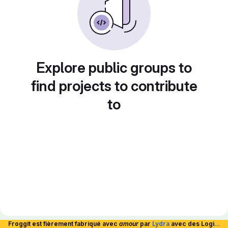
Explore public groups to
find projects to contribute
to
Froggit est fièrement fabriqué avec
amour
par
Lydra
avec des Logiciels Libres et hébergé en