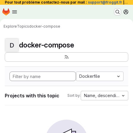
Pour tout problème contactez-nous par mail :
support@froggit.fr
|
La 
Homepage
Skip to main content
M
Explore
Topics
docker-compose
docker-compose
D
Dockerfile
Projects with this topic
Name, descending
Sort by: