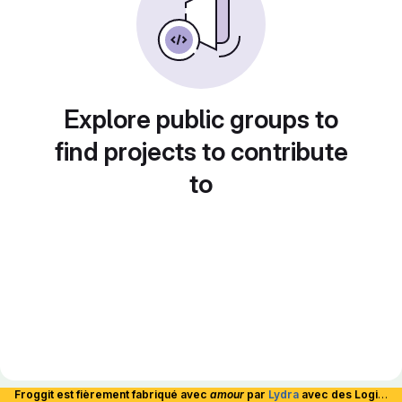
Explore public groups to
find projects to contribute
to
Froggit est fièrement fabriqué avec
amour
par
Lydra
avec des Logiciels Libres et hébergé en