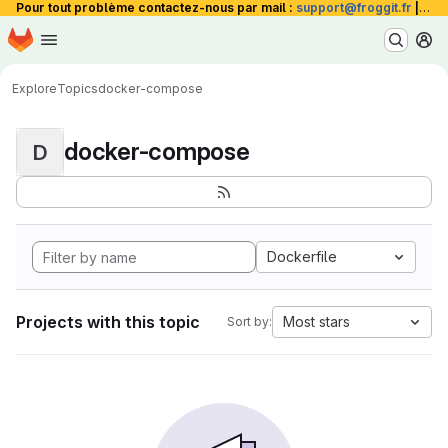
Pour tout problème contactez-nous par mail :
support@froggit.fr
|
La 
Homepage
Skip to main content
M
Explore
Topics
docker-compose
docker-compose
D
Dockerfile
Projects with this topic
Most stars
Sort by: