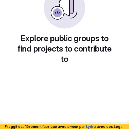
Explore public groups to
find projects to contribute
to
Froggit est fièrement fabriqué avec
amour
par
Lydra
avec des Logiciels Libres et hébergé en