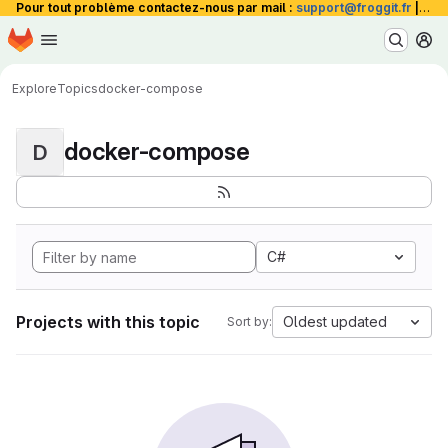
Pour tout problème contactez-nous par mail :
support@froggit.fr
|
La 
Homepage
Skip to main content
M
Explore
Topics
docker-compose
docker-compose
D
C#
Projects with this topic
Oldest updated
Sort by: