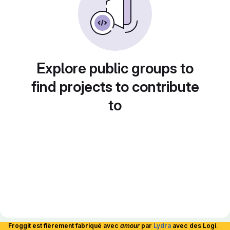
Explore public groups to
find projects to contribute
to
Froggit est fièrement fabriqué avec
amour
par
Lydra
avec des Logiciels Libres et hébergé en