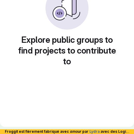
Explore public groups to
find projects to contribute
to
Froggit est fièrement fabriqué avec
amour
par
Lydra
avec des Logiciels Libres et hébergé en