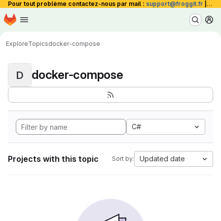
Pour tout problème contactez-nous par mail :
support@froggit.fr
|
La 
Homepage
Skip to main content
M
Explore
Topics
docker-compose
docker-compose
D
C#
Projects with this topic
Updated date
Sort by: