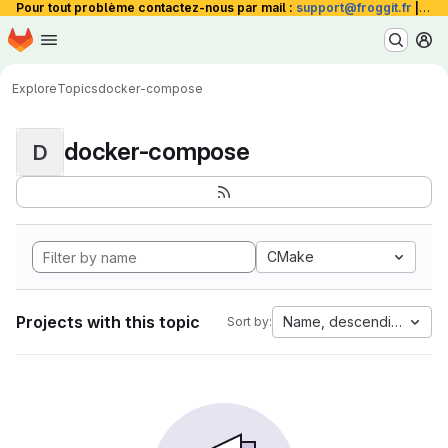
Pour tout problème contactez-nous par mail :
support@froggit.fr
|
La 
Homepage
Skip to main content
M
Explore
Topics
docker-compose
docker-compose
D
CMake
Projects with this topic
Name, descending
Sort by: