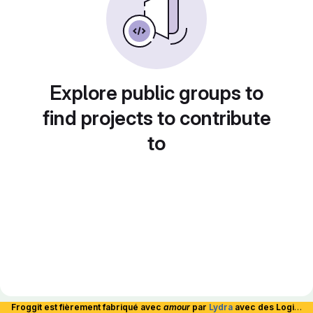
Explore public groups to
find projects to contribute
to
Froggit est fièrement fabriqué avec
amour
par
Lydra
avec des Logiciels Libres et hébergé en