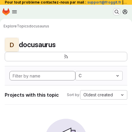
Pour tout problème contactez-nous par mail :
support@froggit.fr
|
La 
Homepage
Skip to main content
M
Explore
Topics
docusaurus
docusaurus
D
C
Projects with this topic
Oldest created
Sort by: