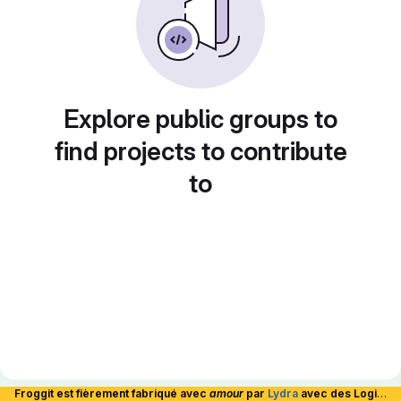
Explore public groups to
find projects to contribute
to
Froggit est fièrement fabriqué avec
amour
par
Lydra
avec des Logiciels Libres et hébergé en