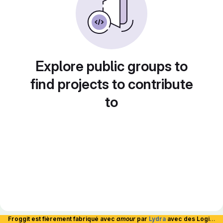
Explore public groups to
find projects to contribute
to
Froggit est fièrement fabriqué avec
amour
par
Lydra
avec des Logiciels Libres et hébergé en