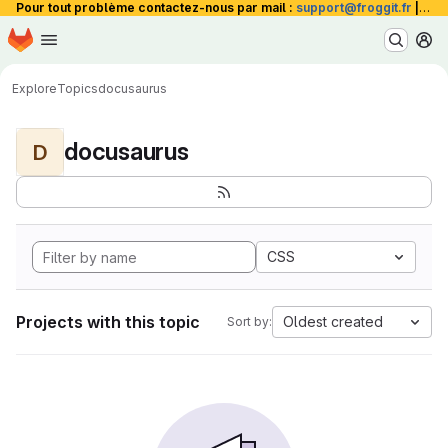
Pour tout problème contactez-nous par mail :
support@froggit.fr
|
La 
Homepage
Skip to main content
M
Explore
Topics
docusaurus
docusaurus
D
CSS
Projects with this topic
Oldest created
Sort by: