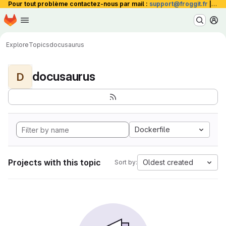
Pour tout problème contactez-nous par mail :
support@froggit.fr
|
La 
Homepage
Skip to main content
M
Explore
Topics
docusaurus
docusaurus
D
Dockerfile
Projects with this topic
Oldest created
Sort by: