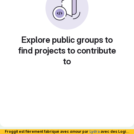
Explore public groups to
find projects to contribute
to
Froggit est fièrement fabriqué avec
amour
par
Lydra
avec des Logiciels Libres et hébergé en