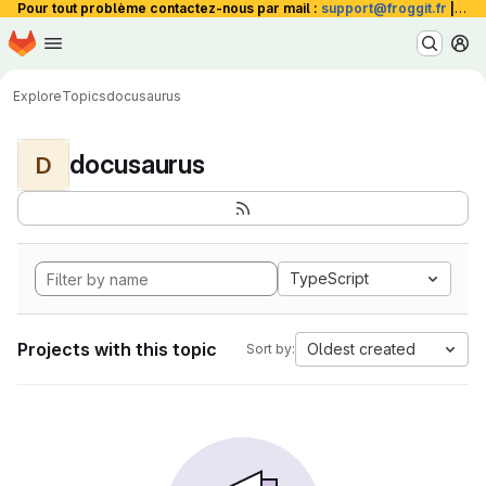
Pour tout problème contactez-nous par mail :
support@froggit.fr
|
La 
Homepage
Skip to main content
M
Explore
Topics
docusaurus
docusaurus
D
TypeScript
Projects with this topic
Oldest created
Sort by: