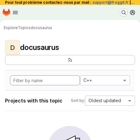
Pour tout problème contactez-nous par mail :
support@froggit.fr
|
La 
Homepage
Skip to main content
M
Explore
Topics
docusaurus
docusaurus
D
C++
Projects with this topic
Oldest updated
Sort by: