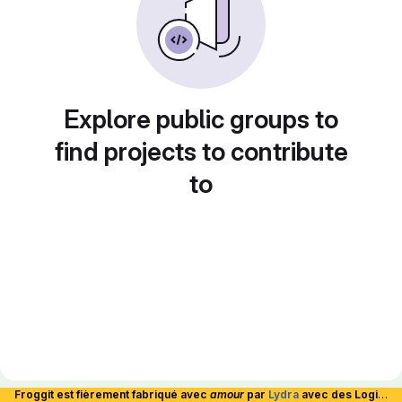
Explore public groups to
find projects to contribute
to
Froggit est fièrement fabriqué avec
amour
par
Lydra
avec des Logiciels Libres et hébergé en