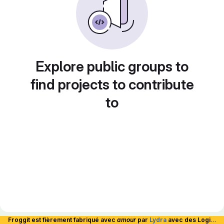
Explore public groups to
find projects to contribute
to
Froggit est fièrement fabriqué avec
amour
par
Lydra
avec des Logiciels Libres et hébergé en