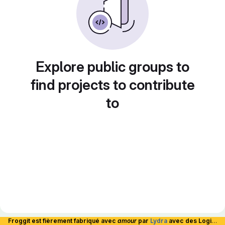
Explore public groups to
find projects to contribute
to
Froggit est fièrement fabriqué avec
amour
par
Lydra
avec des Logiciels Libres et hébergé en