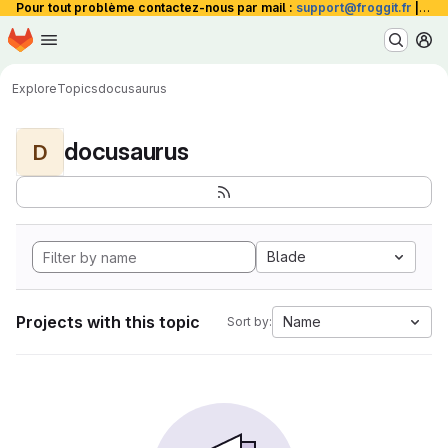
Pour tout problème contactez-nous par mail :
support@froggit.fr
|
La 
Homepage
Skip to main content
M
Explore
Topics
docusaurus
docusaurus
D
Blade
Projects with this topic
Name
Sort by: