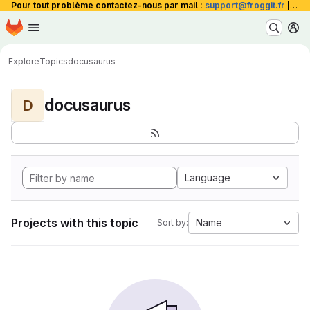
Pour tout problème contactez-nous par mail :
support@froggit.fr
|
La 
Homepage
Skip to main content
M
Explore
Topics
docusaurus
docusaurus
D
Language
Projects with this topic
Name
Sort by: