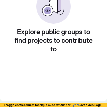
Explore public groups to
find projects to contribute
to
Froggit est fièrement fabriqué avec
amour
par
Lydra
avec des Logiciels Libres et hébergé en