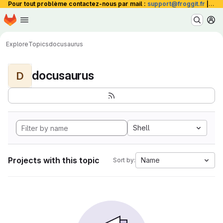
Pour tout problème contactez-nous par mail :
support@froggit.fr
|
La 
Homepage
Skip to main content
M
Explore
Topics
docusaurus
docusaurus
D
Shell
Projects with this topic
Name
Sort by: