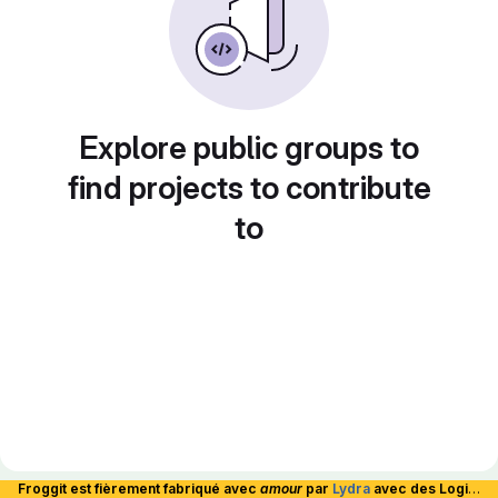
Explore public groups to
find projects to contribute
to
Froggit est fièrement fabriqué avec
amour
par
Lydra
avec des Logiciels Libres et hébergé en