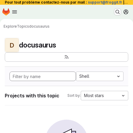
Pour tout problème contactez-nous par mail :
support@froggit.fr
|
La 
Homepage
Skip to main content
M
Explore
Topics
docusaurus
docusaurus
D
Shell
Projects with this topic
Most stars
Sort by: