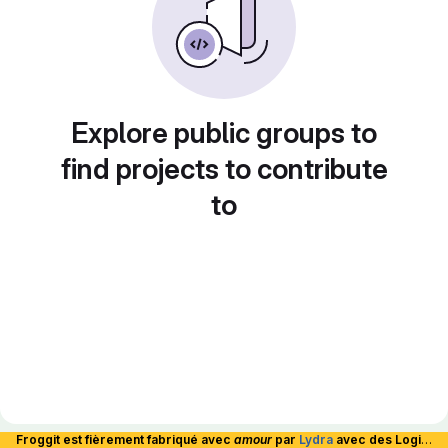
Explore public groups to
find projects to contribute
to
Froggit est fièrement fabriqué avec
amour
par
Lydra
avec des Logiciels Libres et hébergé en