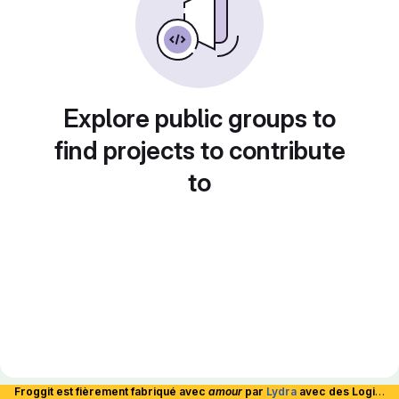
Explore public groups to
find projects to contribute
to
Froggit est fièrement fabriqué avec
amour
par
Lydra
avec des Logiciels Libres et hébergé en