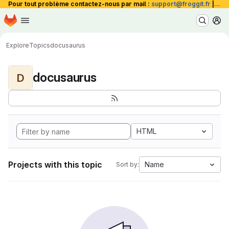
Pour tout problème contactez-nous par mail :
support@froggit.fr
|
La 
Homepage
Skip to main content
M
Explore
Topics
docusaurus
docusaurus
D
HTML
Projects with this topic
Name
Sort by: