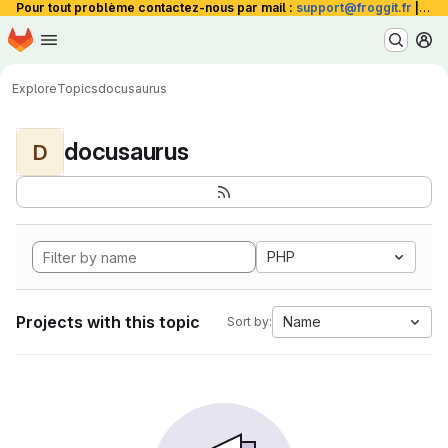
Pour tout problème contactez-nous par mail :
support@froggit.fr
|
La 
Homepage
Skip to main content
M
Explore
Topics
docusaurus
docusaurus
D
PHP
Projects with this topic
Name
Sort by: