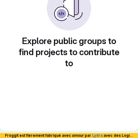
Explore public groups to
find projects to contribute
to
Froggit est fièrement fabriqué avec
amour
par
Lydra
avec des Logiciels Libres et hébergé en