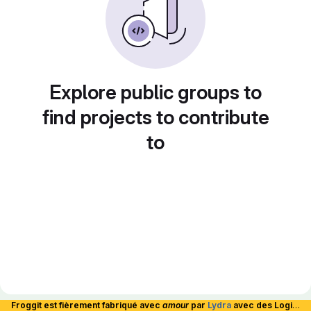
Explore public groups to
find projects to contribute
to
Froggit est fièrement fabriqué avec
amour
par
Lydra
avec des Logiciels Libres et hébergé en