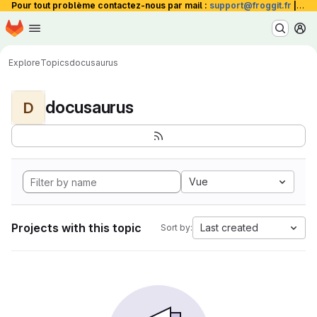
Pour tout problème contactez-nous par mail :
support@froggit.fr
|
La 
Homepage
Skip to main content
M
Explore
Topics
docusaurus
docusaurus
D
Vue
Projects with this topic
Last created
Sort by: