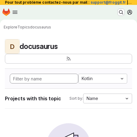
Pour tout problème contactez-nous par mail :
support@froggit.fr
|
La 
Homepage
Skip to main content
M
Explore
Topics
docusaurus
docusaurus
D
Kotlin
Projects with this topic
Name
Sort by: