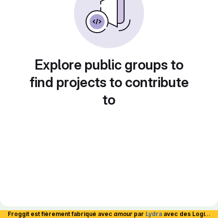
Explore public groups to
find projects to contribute
to
Froggit est fièrement fabriqué avec
amour
par
Lydra
avec des Logiciels Libres et hébergé en