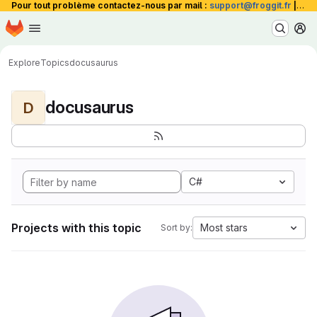
Pour tout problème contactez-nous par mail :
support@froggit.fr
|
La 
Homepage
Skip to main content
M
Explore
Topics
docusaurus
docusaurus
D
C#
Projects with this topic
Most stars
Sort by: