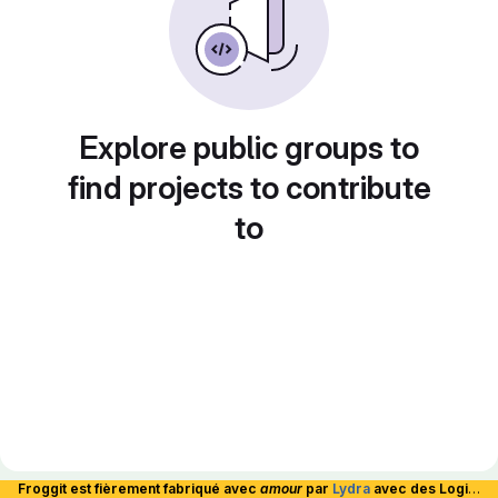
Explore public groups to
find projects to contribute
to
Froggit est fièrement fabriqué avec
amour
par
Lydra
avec des Logiciels Libres et hébergé en