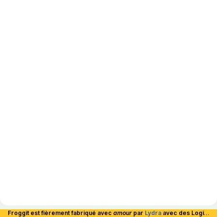
Froggit est fièrement fabriqué avec
amour
par
Lydra
avec des Logiciels Libres et hébergé en