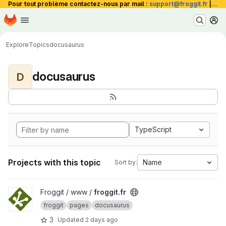
Pour tout problème contactez-nous par mail :
support@froggit.fr
|
La 
Homepage
Skip to main content
M
Explore
Topics
docusaurus
docusaurus
D
TypeScript
Projects with this topic
Name
Sort by:
View froggit.fr project
Froggit / www /
froggit.fr
froggit
pages
docusaurus
3
Updated
2 days ago