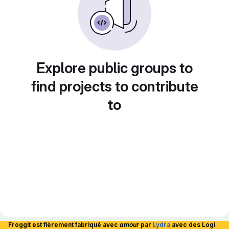
Explore public groups to
find projects to contribute
to
Froggit est fièrement fabriqué avec
amour
par
Lydra
avec des Logiciels Libres et hébergé en