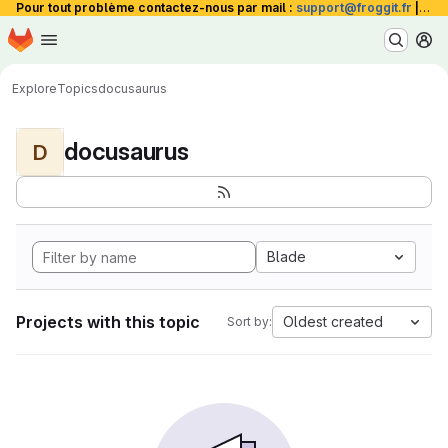
Pour tout problème contactez-nous par mail :
support@froggit.fr
|
La 
Homepage
Skip to main content
M
Explore
Topics
docusaurus
docusaurus
D
Blade
Projects with this topic
Oldest created
Sort by: