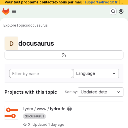
Pour tout problème contactez-nous par mail :
support@froggit.fr
|
La 
Homepage
Skip to main content
M
Explore
Topics
docusaurus
docusaurus
D
Language
Projects with this topic
Updated date
Sort by:
View lydra.fr project
Lydra / www /
lydra.fr
docusaurus
2
Updated
1 day ago