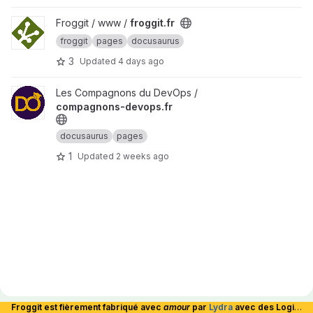
View froggit.fr project
Froggit / www /
froggit.fr
froggit
pages
docusaurus
3
Updated
4 days ago
View compagnons-devops.fr project
Les Compagnons du DevOps /
compagnons-devops.fr
docusaurus
pages
1
Updated
2 weeks ago
Froggit est fièrement fabriqué avec
amour
par
Lydra
avec des Logiciels Libres et hébergé en