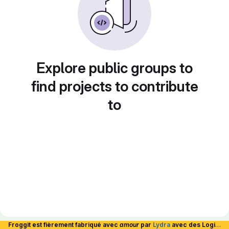
Explore public groups to
find projects to contribute
to
Froggit est fièrement fabriqué avec
amour
par
Lydra
avec des Logiciels Libres et hébergé en