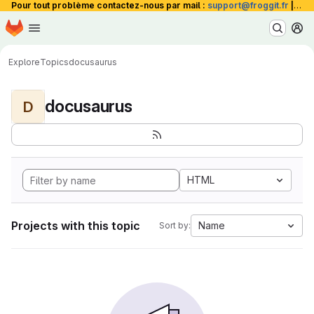
Pour tout problème contactez-nous par mail :
support@froggit.fr
|
La 
Homepage
Skip to main content
M
Explore
Topics
docusaurus
docusaurus
D
HTML
Projects with this topic
Name
Sort by: