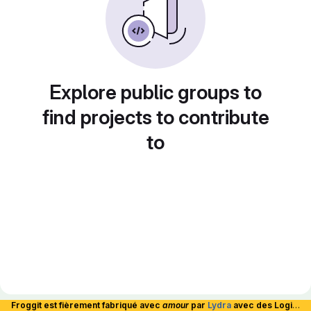
Explore public groups to
find projects to contribute
to
Froggit est fièrement fabriqué avec
amour
par
Lydra
avec des Logiciels Libres et hébergé en