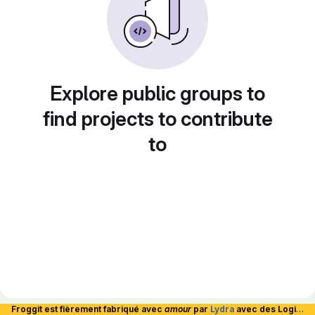
Explore public groups to
find projects to contribute
to
Froggit est fièrement fabriqué avec
amour
par
Lydra
avec des Logiciels Libres et hébergé en