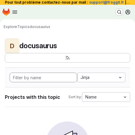
Pour tout problème contactez-nous par mail :
support@froggit.fr
|
La 
Homepage
Skip to main content
M
Explore
Topics
docusaurus
docusaurus
D
Jinja
Projects with this topic
Name
Sort by: