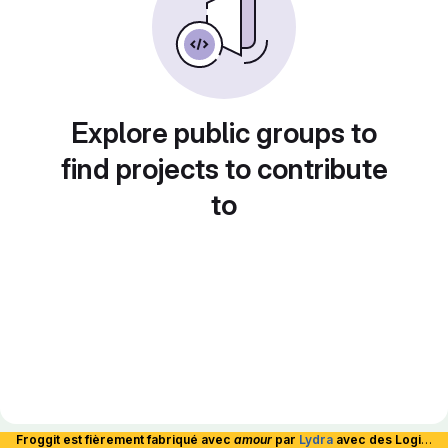
Explore public groups to
find projects to contribute
to
Froggit est fièrement fabriqué avec
amour
par
Lydra
avec des Logiciels Libres et hébergé en