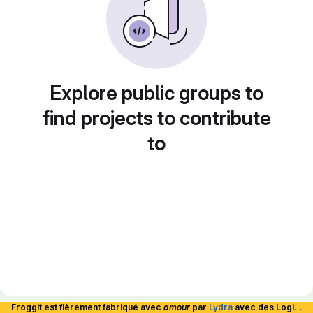
Explore public groups to
find projects to contribute
to
Froggit est fièrement fabriqué avec
amour
par
Lydra
avec des Logiciels Libres et hébergé en