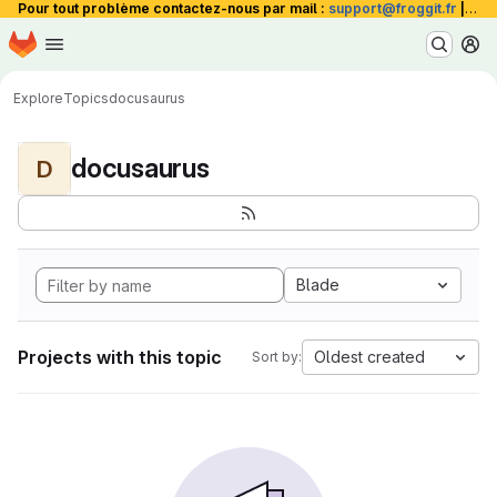
Pour tout problème contactez-nous par mail :
support@froggit.fr
|
La 
Homepage
Skip to main content
M
Explore
Topics
docusaurus
docusaurus
D
Blade
Projects with this topic
Oldest created
Sort by: