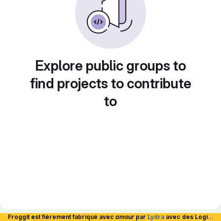
Explore public groups to
find projects to contribute
to
Froggit est fièrement fabriqué avec
amour
par
Lydra
avec des Logiciels Libres et hébergé en