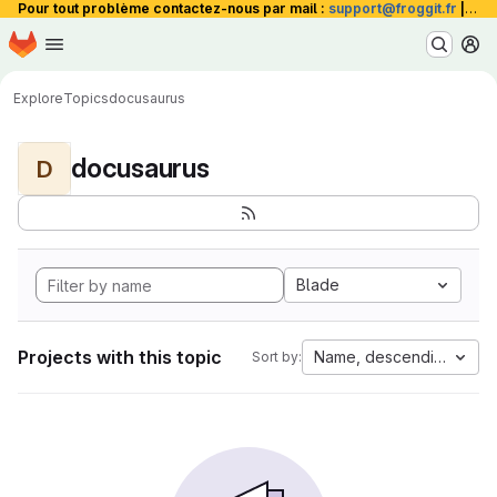
Pour tout problème contactez-nous par mail :
support@froggit.fr
|
La 
Homepage
Skip to main content
M
Explore
Topics
docusaurus
docusaurus
D
Blade
Projects with this topic
Name, descending
Sort by: