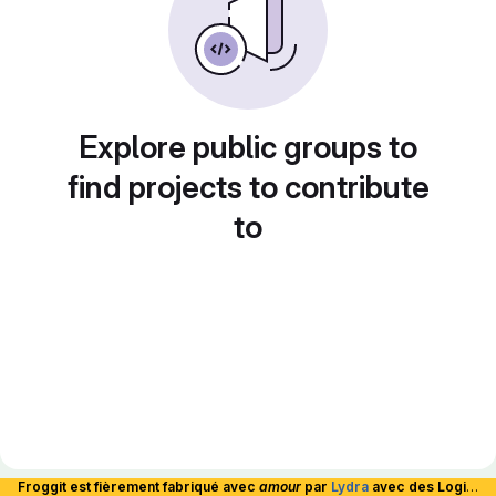
Explore public groups to
find projects to contribute
to
Froggit est fièrement fabriqué avec
amour
par
Lydra
avec des Logiciels Libres et hébergé en