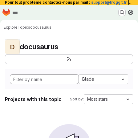
Pour tout problème contactez-nous par mail :
support@froggit.fr
|
La 
Homepage
Skip to main content
M
Explore
Topics
docusaurus
docusaurus
D
Blade
Projects with this topic
Most stars
Sort by: